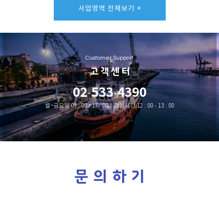
사업영역 전체보기 +
Customer Support
고 객 센 터
02
533
4390
-
-
월~금요일 09 : 00 - 17 : 00｜점심시간 12 : 00 - 13 : 00
문 의 하 기