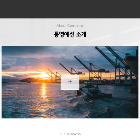
About Company
통영예선 소개
add
Our Business